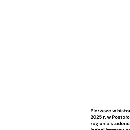
Pierwsze w histo
2025 r. w Postoł
regionie studenci
jednej imprezy go