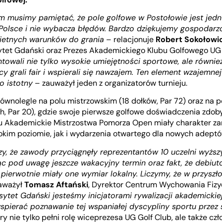
m musimy pamiętać, że pole golfowe w Postołowie jest jedn
olsce i nie wybacza błędów. Bardzo dziękujemy gospodarz
ietnych warunków do grania
– relacjonuje
Robert Sokołowi
ytet Gdański oraz Prezes Akademickiego Klubu Golfowego UG 
ntowali nie tylko wysokie umiejętności sportowe, ale równi
cy grali fair i wspierali się nawzajem. Ten element wzajemnej 
o istotny
– zauważył jeden z organizatorów turnieju.
równolegle na polu mistrzowskim (18 dołków, Par 72) oraz na 
h, Par 20), gdzie swoje pierwsze golfowe doświadczenia zdob
mu Akademickie Mistrzostwa Pomorza Open miały charakter z
okim poziomie, jak i wydarzenia otwartego dla nowych adeptó
zy, że zawody przyciągnęły reprezentantów 10 uczelni wyższyc
ąc pod uwagę jeszcze wakacyjny termin oraz fakt, że debiut
pierwotnie miały one wymiar lokalny. Liczymy, że w przyszło
aważył
Tomasz Aftański
, Dyrektor Centrum Wychowania Fizy
ytet Gdański jesteśmy inicjatorami rywalizacji akademickiej
spierać poznawanie tej wspaniałej dyscypliny sportu przez
óry nie tylko pełni rolę wiceprezesa UG Golf Club, ale także cz