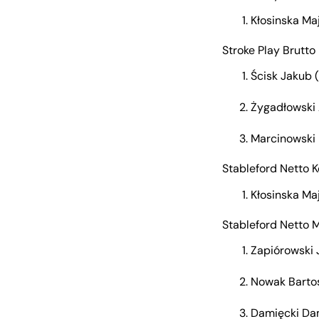
Kłosinska Ma
Stroke Play Brutt
Ścisk Jakub 
Żygadłowski 
Marcinowski 
Stableford Netto K
Kłosinska Ma
Stableford Netto 
Zapiórowski 
Nowak Bartos
Damięcki Da