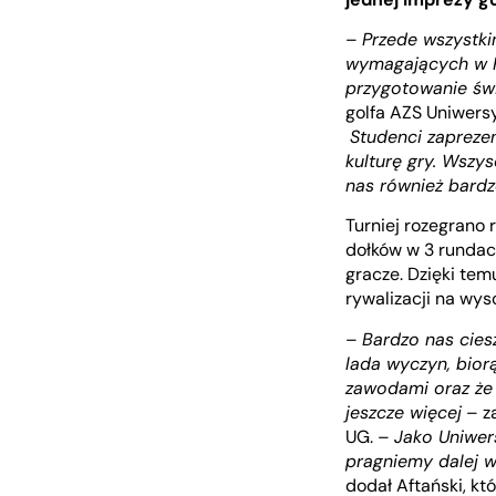
–
Przede wszystki
wymagających w P
przygotowanie św
golfa AZS Uniwers
Studenci zapreze
kulturę gry. Wszys
nas również bardz
Turniej rozegrano 
dołków w 3 rundac
gracze. Dzięki te
rywalizacji na wys
–
Bardzo nas cies
lada wyczyn, bior
zawodami oraz że 
jeszcze więcej
– z
UG. –
Jako Uniwers
pragniemy dalej w
dodał Aftański, kt