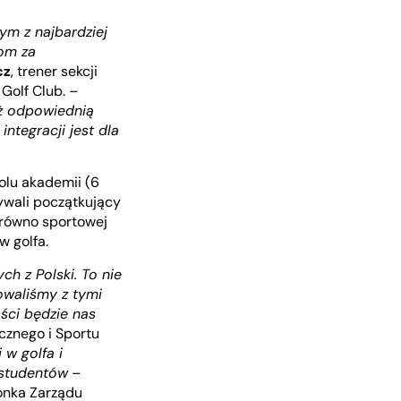
ym z najbardziej
om za
cz
, trener sekcji
Golf Club. –
eż odpowiednią
integracji jest dla
polu akademii (6
ywali początkujący
arówno sportowej
w golfa.
h z Polski. To nie
owaliśmy z tymi
ści będzie nas
cznego i Sportu
 w golfa i
 studentów
–
łonka Zarządu