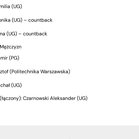
milia (UG)
nika (UG) – countback
ona (UG) – countback
o Mężczyzn
imir (PG)
ztof (Politechnika Warszawska)
ichał (UG)
 (łączony): Czarnowski Aleksander (UG)