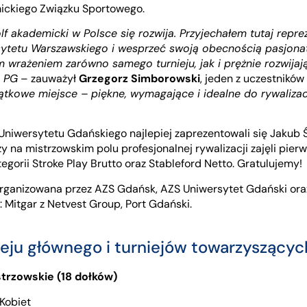
ckiego Związku Sportowego.
olf akademicki w Polsce się rozwija. Przyjechałem tutaj rep
sytetu Warszawskiego i wesprzeć swoją obecnością pasjona
wrażeniem zarówno samego turnieju, jak i prężnie rozwijaj
i PG
– zauważył
Grzegorz Simborowski
, jeden z uczestników
ątkowe miejsce – piękne, wymagające i idealne do rywaliza
niwersytetu Gdańskiego najlepiej zaprezentowali się Jakub Ś
zy na mistrzowskim polu profesjonalnej rywalizacji zajęli pier
gorii Stroke Play Brutto oraz Stableford Netto. Gratulujemy!
organizowana przez AZS Gdańsk, AZS Uniwersytet Gdański ora
: Mitgar z Netvest Group, Port Gdański.
ieju głównego i turniejów towarzyszącyc
strzowskie (18 dołków)
 Kobiet