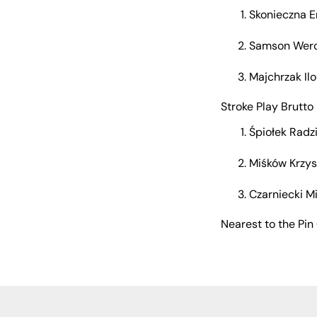
Skonieczna E
Samson Wero
Majchrzak Il
Stroke Play Brutt
Śpiołek Radz
Miśków Krzys
Czarniecki M
Nearest to the Pin