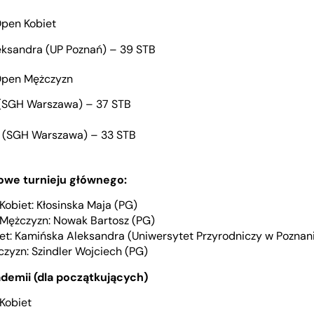
Open Kobiet
ksandra (UP Poznań) – 39 STB
Open Mężczyzn
 (SGH Warszawa) – 37 STB
j (SGH Warszawa) – 33 STB
owe turnieju głównego:
 Kobiet: Kłosinska Maja (PG)
n Mężczyzn: Nowak Bartosz (PG)
iet: Kamińska Aleksandra (Uniwersytet Przyrodniczy w Poznan
zyzn: Szindler Wojciech (PG)
ademii (dla początkujących)
 Kobiet