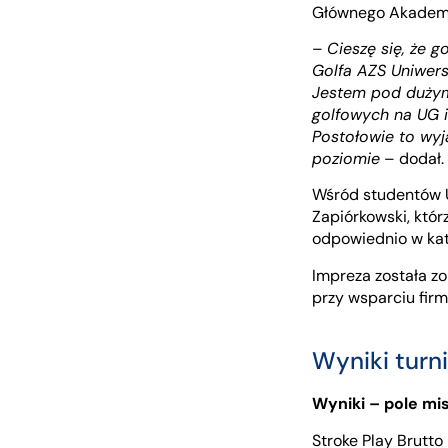
Głównego Akademi
–
Cieszę się, że g
Golfa AZS Uniwer
Jestem pod dużym 
golfowych na UG 
Postołowie to wyj
poziomie
– dodał.
Wśród studentów U
Zapiórkowski, któr
odpowiednio w kate
Impreza została z
przy wsparciu firm
Wyniki turn
Wyniki – pole mi
Stroke Play Brutto