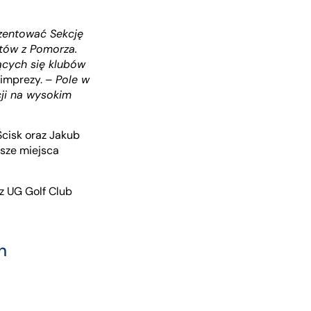
rezentować Sekcję
tów z Pomorza.
ących się klubów
 imprezy. –
Pole w
cji na wysokim
cisk oraz Jakub
wsze miejsca
z UG Golf Club
h