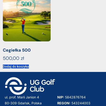
Cegiełka 500
500,00
zł
Dodaj do koszyka
ul. prof. Marii Janion 4
NIP:
5842876764
80-309 Gdańsk, Polska
REGON:
543244003